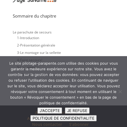
Sommaire du chapitre
Le parachute de secours
1-Introduction
2-Présentation générale
3-Le montage sur la sellette
4-Faire secours!
Le site pilotage-parapente.com utilise des cookies pour vous
5-Le contexte
garantir la meilleure expérience sur notre site. Vous avez le
6-Pliage et entretien
contrôle sur la gestion de vos données: vous pouvez accepter
ou refuser l'utilisation des cookies. En continuant de naviguer
sur le site, vous déclarez accepter leur utilisation. Vous pouvez
révoquer votre consentement à tout moment en utilisant le
bouton « Révoquer le consentement » en bas de la page de
politique de confidentialité.
J'ACCEPTE
JE REFUSE
Accueil
Avertissements
A propos de l’auteur
Sommaire
POLITIQUE DE CONFIDENTIALITE
Nous contacter
S’abonner