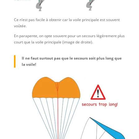
Ce n’est pas facile à obtenir car la voile principale est souvent
voûtée.
En parapente, on opte souvent pour un secours légèrement plus
court que la voile principale (image de droite).
Il ne faut surtout pas que le secours soit plus long que
la voile!