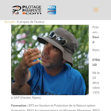
Accueil
- A propos de l’auteur
Prén
om:
Davi
d
Nom:
EYRA
UD
Né le
24
déce
mbre
1970
à GAP (Hautes Alpes).
Formation :
BTS en Gestion et Protection de la Nature option
Animation. BEES Accompagnateur en Moyenne Montagne. BEES