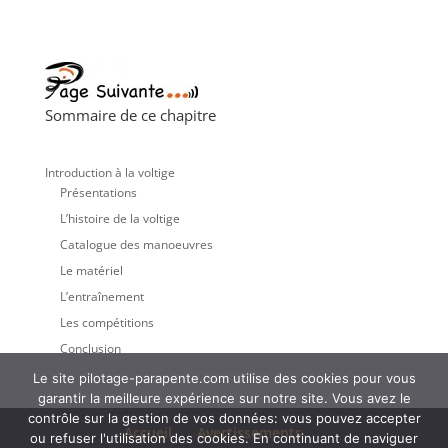
Sommaire de ce chapitre
Introduction à la voltige
Présentations
L’histoire de la voltige
Catalogue des manoeuvres
Le matériel
L’entraînement
Les compétitions
Conclusion
Le site pilotage-parapente.com utilise des cookies pour vous
garantir la meilleure expérience sur notre site. Vous avez le
contrôle sur la gestion de vos données: vous pouvez accepter
Accueil
Avertissements
ou refuser l'utilisation des cookies. En continuant de naviguer