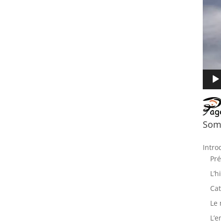
Somm
Intro
Pré
L’h
Ca
Le 
L’e