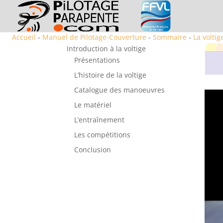
Accueil
-
Manuel de Pilotage-Couverture
-
Sommaire
-
La voltig
Introduction à la voltige
Présentations
L’histoire de la voltige
Catalogue des manoeuvres
Lecte
Le matériel
vidéo
L’entraînement
Les compétitions
Conclusion