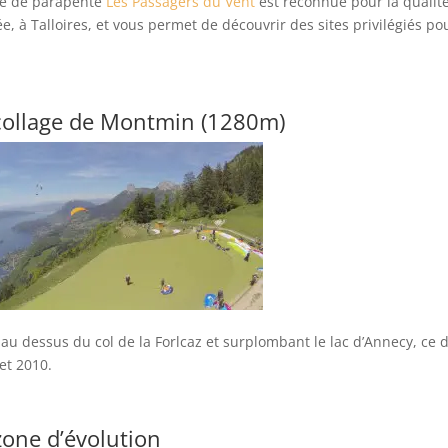
le de parapente
Les Passagers du Vent
est reconnue pour la qualité
ée, à Talloires, et vous permet de découvrir des sites privilégiés po
ollage de Montmin (1280m)
 au dessus du col de la Forlcaz et surplombant le lac d’Annecy, c
et 2010.
zone d’évolution