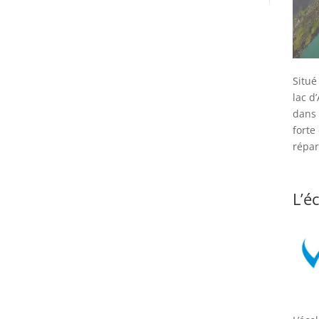
Situé
lac d
dans 
forte
répa
L’é