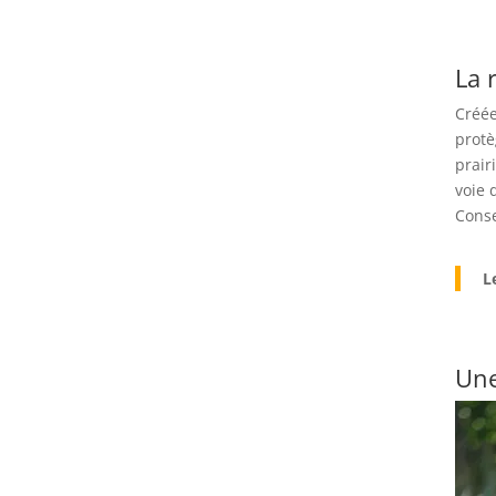
La 
Créée
protè
prair
voie 
Conse
L
Une