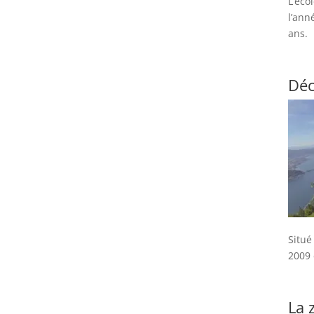
L’éco
l’ann
ans.
Déc
Situé
2009 
La 