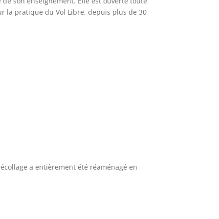
 de son enseignement. Elle est ouverte toute
ur la pratique du Vol Libre, depuis plus de 30
e décollage a entièrement été réaménagé en