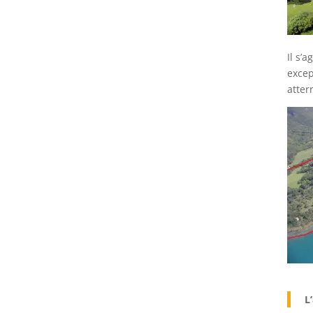
Il s’
excep
atter
L