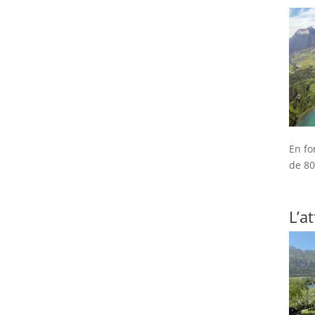
En fo
de 80
L’a