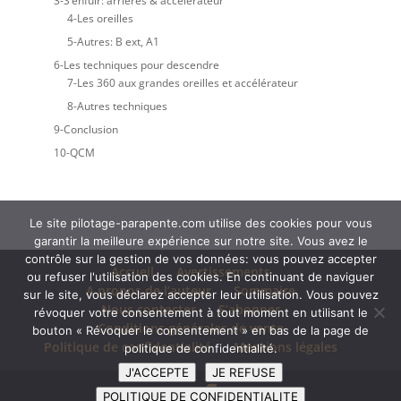
3-S’enfuir: arrières & accélérateur
4-Les oreilles
5-Autres: B ext, A1
6-Les techniques pour descendre
7-Les 360 aux grandes oreilles et accélérateur
8-Autres techniques
9-Conclusion
10-QCM
Le site pilotage-parapente.com utilise des cookies pour vous
garantir la meilleure expérience sur notre site. Vous avez le
contrôle sur la gestion de vos données: vous pouvez accepter
Accueil
Avertissements
ou refuser l'utilisation des cookies. En continuant de naviguer
A propos de l’auteur
Sommaire
sur le site, vous déclarez accepter leur utilisation. Vous pouvez
Nous contacter
S’abonner
révoquer votre consentement à tout moment en utilisant le
Conditions générales de vente
bouton « Révoquer le consentement » en bas de la page de
Politique de confidentialité
Mentions légales
politique de confidentialité.
J'ACCEPTE
JE REFUSE
POLITIQUE DE CONFIDENTIALITE