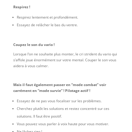
Respirez !
Respirez lentement et profondément.
Essayez de relâcher le bas du ventre.
Coupez le son du vario !
Lorsque l’on ne souhaite plus monter, le cri strident du vario qui
s’affole joue énormément sur votre mental. Couper le son vous
aidera à vous calmer.
Mais il faut également passer en “mode combat” voir
carrément en “mode survie” ! Pilotage actif !
Essayez de ne pas vous focaliser sur les problèmes.
Cherchez plutôt les solutions et restez concentré sur ces
solutions. Il faut être positif.
Vous pouvez vous parler à voix haute pour vous motiver.
Ne lâchez rien !