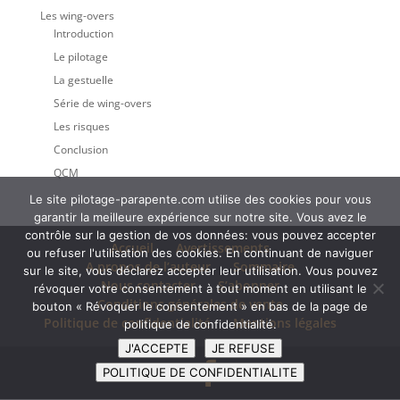
Les wing-overs
Introduction
Le pilotage
La gestuelle
Série de wing-overs
Les risques
Conclusion
QCM
Le site pilotage-parapente.com utilise des cookies pour vous
garantir la meilleure expérience sur notre site. Vous avez le
contrôle sur la gestion de vos données: vous pouvez accepter
Accueil
Avertissements
ou refuser l'utilisation des cookies. En continuant de naviguer
A propos de l’auteur
Sommaire
sur le site, vous déclarez accepter leur utilisation. Vous pouvez
Nous contacter
S’abonner
révoquer votre consentement à tout moment en utilisant le
Conditions générales de vente
bouton « Révoquer le consentement » en bas de la page de
Politique de confidentialité
Mentions légales
politique de confidentialité.
J'ACCEPTE
JE REFUSE
POLITIQUE DE CONFIDENTIALITE