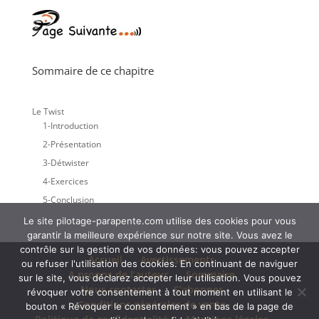
Sommaire de ce chapitre
Le Twist
1-Introduction
2-Présentation
3-Détwister
4-Exercices
5-Conclusion
Le site pilotage-parapente.com utilise des cookies pour vous
garantir la meilleure expérience sur notre site. Vous avez le
contrôle sur la gestion de vos données: vous pouvez accepter
Accueil
Avertissements
ou refuser l'utilisation des cookies. En continuant de naviguer
A propos de l’auteur
Sommaire
sur le site, vous déclarez accepter leur utilisation. Vous pouvez
Nous contacter
S’abonner
révoquer votre consentement à tout moment en utilisant le
Conditions générales de vente
bouton « Révoquer le consentement » en bas de la page de