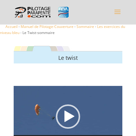
Accueil
-
Manuel de Pilotage-Couverture
-
Sommaire
-
Les exercices du
niveau bleu
- Le Twist-sommaire
Le twist
Lecteur
vidéo