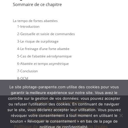
Sommaire de ce chapitre
La tempo de fortes abattées
1-Introduction
2-Gestuelle et saisie de commandes
3-Le risque de surpilotage
4-Le freinage d’une forte abattée
5-Cas de l’abattée aérodynamique
6-Abattée et tempo asymétrique
7-Conclusion
8-QCM
Le site pilotage-parapente.com utilise des cookies pour vous
garantir la meilleure expérience sur notre site. Vous avez le
contrôle sur la gestion de vos données: vous pouvez accepter
Accueil
Avertissements
ou refuser l'utilisation des cookies. En continuant de naviguer
A propos de l’auteur
Sommaire
sur le site, vous déclarez accepter leur utilisation. Vous pouvez
Nous contacter
S’abonner
révoquer votre consentement à tout moment en utilisant le
Conditions générales de vente
bouton « Révoquer le consentement » en bas de la page de
Politique de confidentialité
Mentions légales
politique de confidentialité.