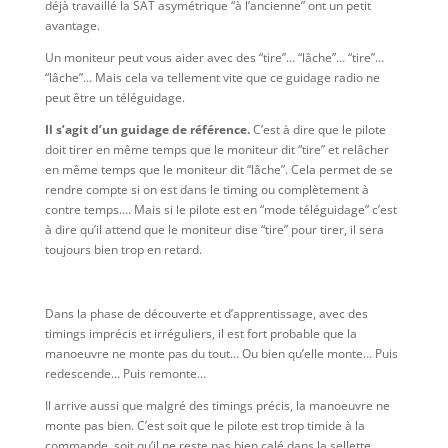
déjà travaillé la SAT asymétrique “à l’ancienne” ont un petit
avantage.
Un moniteur peut vous aider avec des “tire”… “lâche”… “tire”…
“lâche”… Mais cela va tellement vite que ce guidage radio ne
peut être un téléguidage.
Il s’agit d’un guidage de référence.
C’est à dire que le pilote
doit tirer en même temps que le moniteur dit “tire” et relâcher
en même temps que le moniteur dit “lâche”. Cela permet de se
rendre compte si on est dans le timing ou complètement à
contre temps…. Mais si le pilote est en “mode téléguidage” c’est
à dire qu’il attend que le moniteur dise “tire” pour tirer, il sera
toujours bien trop en retard.
Dans la phase de découverte et d’apprentissage, avec des
timings imprécis et irréguliers, il est fort probable que la
manoeuvre ne monte pas du tout… Ou bien qu’elle monte… Puis
redescende… Puis remonte…
Il arrive aussi que malgré des timings précis, la manoeuvre ne
monte pas bien. C’est soit que le pilote est trop timide à la
commande, soit qu’il ne reste pas bien calé dans la sellette.