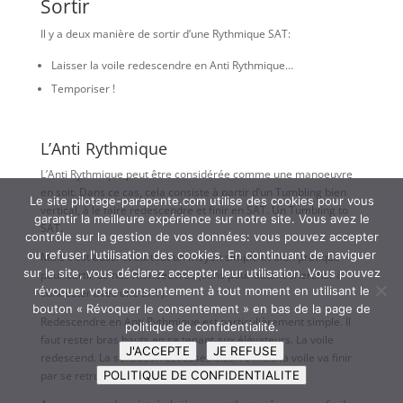
Sortir
Il y a deux manière de sortir d’une Rythmique SAT:
Laisser la voile redescendre en Anti Rythmique…
Temporiser !
L’Anti Rythmique
L’Anti Rythmique peut être considérée comme une manoeuvre
en soit. Dans ce cas, cela consiste à partir d’un Tumbling bien
Le site pilotage-parapente.com utilise des cookies pour vous
vertical, à le faire redescendre et finir en SAT. Un Tumbling to
garantir la meilleure expérience sur notre site. Vous avez le
SAT.
contrôle sur la gestion de vos données: vous pouvez accepter
ou refuser l'utilisation des cookies. En continuant de naviguer
Mais c’est aussi et surtout un moyen simple et bien pratique
sur le site, vous déclarez accepter leur utilisation. Vous pouvez
pour sortir de nos manoeuvres (sans pour autant chercher à
révoquer votre consentement à tout moment en utilisant le
connecter avec une SAT).
bouton « Révoquer le consentement » en bas de la page de
Redescendre en Anti Rythmique est particulièrement simple. Il
politique de confidentialité.
faut rester bras hauts en se tenant aux élévateurs. La voile
J'ACCEPTE
JE REFUSE
redescend. La sensation est assez bizarre mais la voile va finir
POLITIQUE DE CONFIDENTIALITE
par se retrouver en 360.