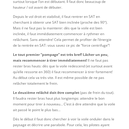
surtout lorsque l’on est débutant. Il faut donc beaucoup de
hauteur / sol avant de débuter.
Depuis le vol droit et stabilisé, il faut rentrer en SAT en
cherchant à obtenir une SAT bien inclinée (proche des 90°).
Mais il ne faut pas la maintenir: dès que la voile est bien
inclinée, il faut immédiatement commencer à rythmer en
relâchant. Sans attendre! Cela permet de profiter de l’énergie
de la rentrée en SAT: vous savez ce pic de “force centrifuge”!
Le tout premier “pompage” est très bref! Lâcher un peu,
mais recommencer à tirer immédiatement!
Il ne faut pas
rester bras hauts: dès que la voile redescend (et surtout avant
qu’elle ressorte en 360) il faut recommencer à tirer fortement!
Au début cela va très vite. Il est même possible de ne pas
relâcher totalement le frein.
Le deuxième relâché doit être complet
(pas de frein du tout).
Il faudra rester bras haut plus longtemps: attendre le bon
moment pour tirer à nouveau… C’est à dire attendre que la voile
ait passé le point le plus bas…
Dès le début il faut donc chercher à voir la voile onduler dans le
paysage et décrire une parabole. Pour cela, les pilotes ayant