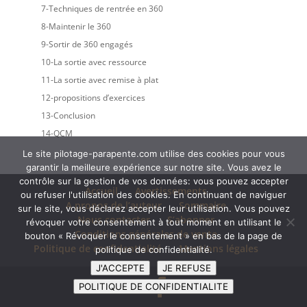
7-Techniques de rentrée en 360
8-Maintenir le 360
9-Sortir de 360 engagés
10-La sortie avec ressource
11-La sortie avec remise à plat
12-propositions d’exercices
13-Conclusion
14-QCM
Le site pilotage-parapente.com utilise des cookies pour vous
garantir la meilleure expérience sur notre site. Vous avez le
contrôle sur la gestion de vos données: vous pouvez accepter
Accueil
Avertissements
ou refuser l'utilisation des cookies. En continuant de naviguer
A propos de l’auteur
Sommaire
sur le site, vous déclarez accepter leur utilisation. Vous pouvez
Nous contacter
S’abonner
révoquer votre consentement à tout moment en utilisant le
Conditions générales de vente
bouton « Révoquer le consentement » en bas de la page de
Politique de confidentialité
Mentions légales
politique de confidentialité.
J'ACCEPTE
JE REFUSE
POLITIQUE DE CONFIDENTIALITE