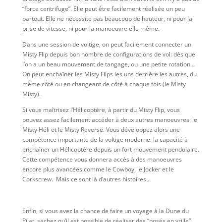
“force centrifuge”. Elle peut être facilement réalisée un peu
partout. Elle ne nécessite pas beaucoup de hauteur, ni pour la
prise de vitesse, ni pour la manoeuvre elle même.
Dans une session de voltige, on peut facilement connecter un
Misty Flip depuis bon nombre de configurations de vol: dès que
l’on a un beau mouvement de tangage, ou une petite rotation…
On peut enchaîner les Misty Flips les uns derrière les autres, du
même côté ou en changeant de côté à chaque fois (le Misty
Misty).
Si vous maîtrisez l’Hélicoptère, à partir du Misty Flip, vous
pouvez assez facilement accéder à deux autres manoeuvres: le
Misty Héli et le Misty Reverse. Vous développez alors une
compétence importante de la voltige moderne: la capacité à
enchaîner un Hélicoptère depuis un fort mouvement pendulaire.
Cette compétence vous donnera accès à des manoeuvres
encore plus avancées comme le Cowboy, le Jocker et le
Corkscrew. Mais ce sont là d’autres histoires…
Enfin, si vous avez la chance de faire un voyage à la Dune du
Pilat, sachez qu’il est possible de réaliser des “posés en vrille”.