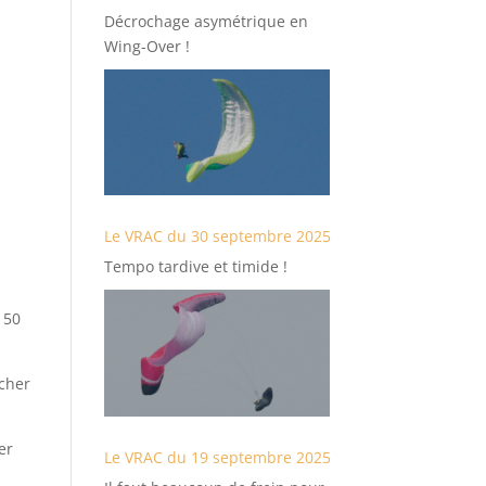
Décrochage asymétrique en
Wing-Over !
Le VRAC du 30 septembre 2025
Tempo tardive et timide !
 50
âcher
er
Le VRAC du 19 septembre 2025