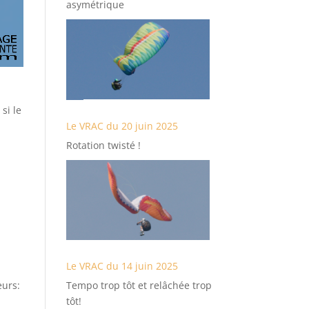
asymétrique
si le
Le VRAC du 20 juin 2025
Rotation twisté !
Le VRAC du 14 juin 2025
eurs:
Tempo trop tôt et relâchée trop
tôt!