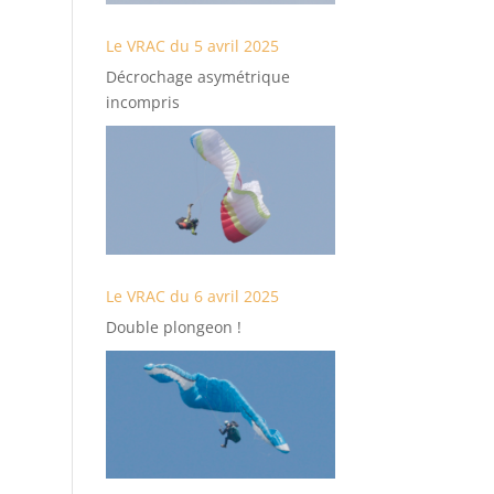
Le VRAC du 5 avril 2025
Décrochage asymétrique
incompris
Le VRAC du 6 avril 2025
Double plongeon !