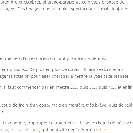
 septembre et octobre), pilotage-parapente.com vous propose de
rs stages. Des images plus ou moins spectaculaires mais toujours
0
 et même si l’on est pressé, il faut prendre son temps.
quer du roulis… De plus en plus de roulis… Il faut se donner au
r la rotation pour aller chercher à mettre la voile face planète.
ein, il faut commencer par en mettre 20… puis 30… puis 40… et enfin
ucoup de frein d’un coup, mais de manière très brève, puis de rel
ent.
 trop ample, trop rapide et maintenue. La voile risque de décroch
ochage asymétrique
, qui peut vite dégénérer en
vrille
…