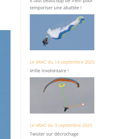
Il faut beaucoup de frein pour
temporiser une abattée !
Le VRAC du 14 septembre 2025
Vrille involontaire !
Le VRAC du 3 septembre 2025
Twister sur décrochage