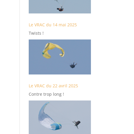
Le VRAC du 14 mai 2025
Twists !
Le VRAC du 22 avril 2025
Contre trop long !