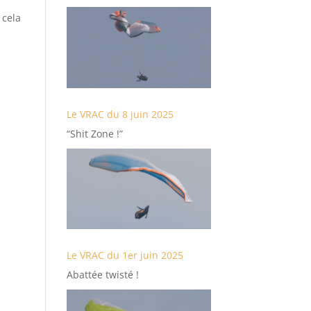
 cela
Le VRAC du 8 juin 2025
“Shit Zone !”
Le VRAC du 1er juin 2025
Abattée twisté !