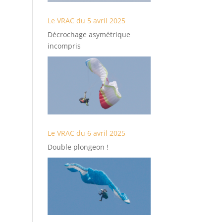
Le VRAC du 5 avril 2025
Décrochage asymétrique
incompris
Le VRAC du 6 avril 2025
Double plongeon !