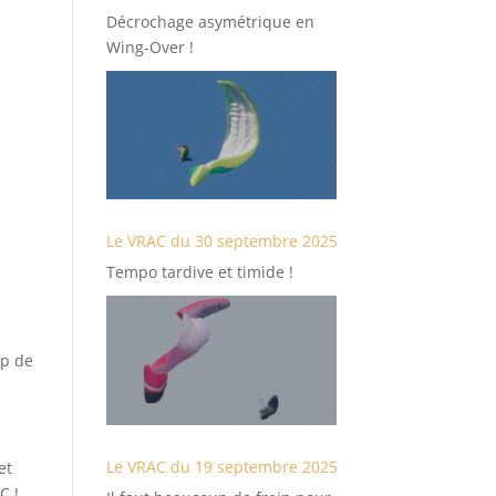
Décrochage asymétrique en
Wing-Over !
Le VRAC du 30 septembre 2025
Tempo tardive et timide !
up de
Le VRAC du 19 septembre 2025
et
C !