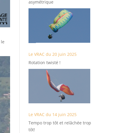
asymétrique
 le
Le VRAC du 20 juin 2025
Rotation twisté !
Le VRAC du 14 juin 2025
Tempo trop tôt et relâchée trop
tôt!