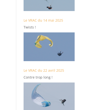
Le VRAC du 14 mai 2025
Twists !
Le VRAC du 22 avril 2025
Contre trop long !