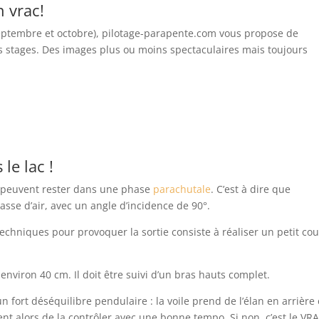
 vrac!
 septembre et octobre), pilotage-parapente.com vous propose de
rs stages. Des images plus ou moins spectaculaires mais toujours
le lac !
s peuvent rester dans une phase
parachutale
. C’est à dire que
sse d’air, avec un angle d’incidence de 90°.
 techniques pour provoquer la sortie consiste à réaliser un petit co
 environ 40 cm. Il doit être suivi d’un bras hauts complet.
n fort déséquilibre pendulaire : la voile prend de l’élan en arrière 
vient alors de la contrôler avec une bonne tempo. Si non, c’est le VRA