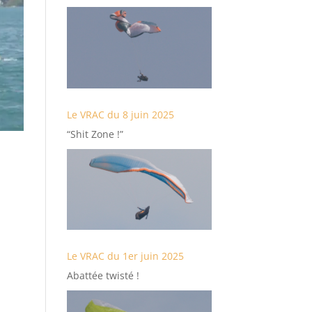
Le VRAC du 8 juin 2025
“Shit Zone !”
Le VRAC du 1er juin 2025
Abattée twisté !