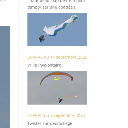
Il faut beaucoup de frein pour
temporiser une abattée !
Le VRAC du 14 septembre 2025
Vrille involontaire !
Le VRAC du 3 septembre 2025
Twister sur décrochage