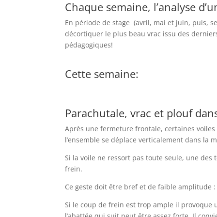
Chaque semaine, l’analyse d’un
En période de stage (avril, mai et juin, puis,
décortiquer le plus beau vrac issu des dernie
pédagogiques!
Cette semaine:
Parachutale, vrac et plouf dans 
Après une fermeture frontale, certaines voile
l’ensemble se déplace verticalement dans la ma
Si la voile ne ressort pas toute seule, une des
frein.
Ce geste doit être bref et de faible amplitude :
Si le coup de frein est trop ample il provoque u
l’abattée qui suit peut être assez forte. Il con