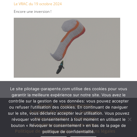
Le VRAC du 19 octobre 2024
Encore une inversion !
Le site pilotage-parapente.com utilise des cookies pour vous
garantir la meilleure expérience sur notre site. Vous avez le
contrôle sur la gestion de vos données: vous pouvez accepter
Accueil
Avertissements
ou refuser l'utilisation des cookies. En continuant de naviguer
A propos de l’auteur
Sommaire
sur le site, vous déclarez accepter leur utilisation. Vous pouvez
Nous contacter
S’abonner
révoquer votre consentement à tout moment en utilisant le
Conditions générales de vente
bouton « Révoquer le consentement » en bas de la page de
Politique de confidentialité
Mentions légales
politique de confidentialité.