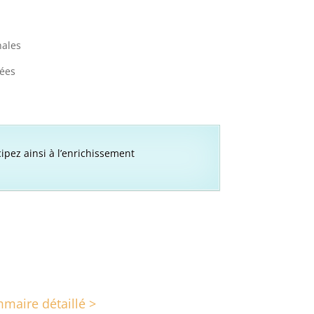
nales
ées
cipez ainsi à l’enrichissement
maire détaillé >