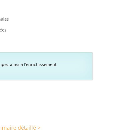
nales
ées
cipez ainsi à l’enrichissement
maire détaillé >