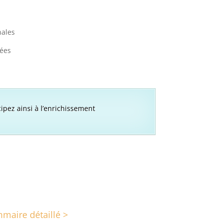
nales
ées
cipez ainsi à l’enrichissement
maire détaillé >