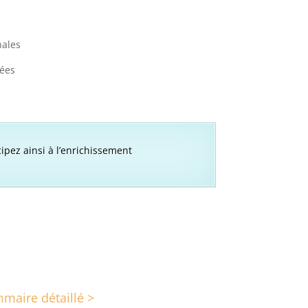
nales
ées
cipez ainsi à l’enrichissement
maire détaillé >