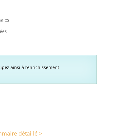
nales
ées
cipez ainsi à l’enrichissement
maire détaillé >