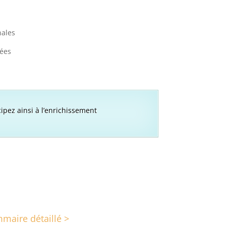
nales
ées
cipez ainsi à l’enrichissement
maire détaillé >