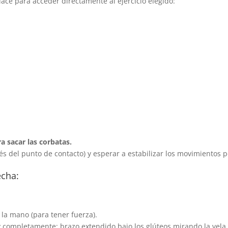
lace para acceder directamente al ejercicio elegido:
a sacar las corbatas.
 del punto de contacto) y esperar a estabilizar los movimientos 
echa:
 la mano (para tener fuerza).
 completamente: brazo extendido bajo los glúteos mirando la vela