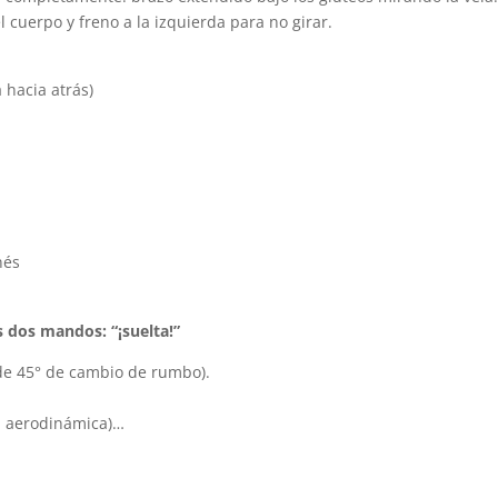
 cuerpo y freno a la izquierda para no girar.
 hacia atrás)
nés
 dos mandos: “¡suelta!”
 de 45° de cambio de rumbo).
da aerodinámica)…