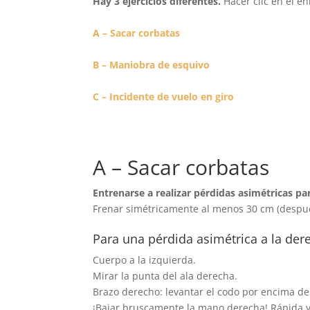
Hay 3 ejercicios diferentes.
Hacer clic en el en
A – Sacar corbatas
B – Maniobra de esquivo
C – Incidente de vuelo en giro
A – Sacar corbatas
Entrenarse a realizar pérdidas asimétricas par
Frenar simétricamente al menos 30 cm (después
Para una pérdida asimétrica a la der
Cuerpo a la izquierda.
Mirar la punta del ala derecha.
Brazo derecho: levantar el codo por encima de
¡Bajar bruscamente la mano derecha! Rápida y