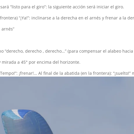
rá “listo para el giro”: la siguiente acción será iniciar el giro.
frontera) “¡Ya!”: inclinarse a la derecha en el arnés y frenar a la de
l arnés”
cho “derecho, derecho , derecho…” (para compensar el alabeo hacia 
 y mirada a 45° por encima del horizonte.
“¡Tempo!”: ¡frenar!… Al final de la abatida (en la frontera): “¡suelto!”