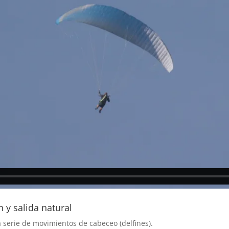
n y salida natural
a serie de movimientos de cabeceo (delfines).