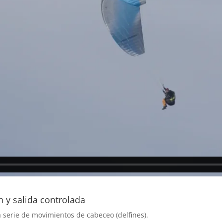
ón y salida controlada
a serie de movimientos de cabeceo (delfines).