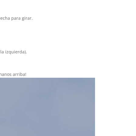
recha para girar.
la izquierda).
 manos arriba!