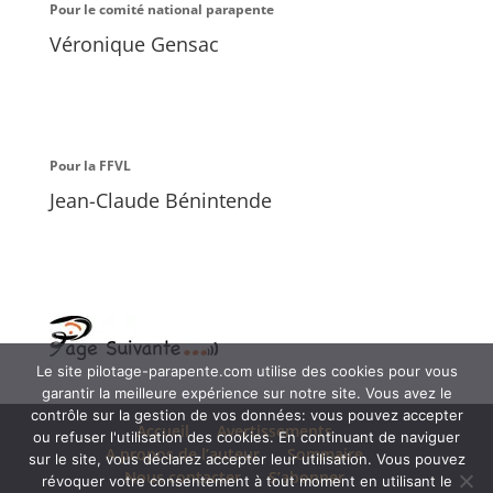
Pour le comité national parapente
Véronique Gensac
Pour la FFVL
Jean-Claude Bénintende
Le site pilotage-parapente.com utilise des cookies pour vous
garantir la meilleure expérience sur notre site. Vous avez le
contrôle sur la gestion de vos données: vous pouvez accepter
Accueil
Avertissements
ou refuser l'utilisation des cookies. En continuant de naviguer
A propos de l’auteur
Sommaire
sur le site, vous déclarez accepter leur utilisation. Vous pouvez
Nous contacter
S’abonner
révoquer votre consentement à tout moment en utilisant le