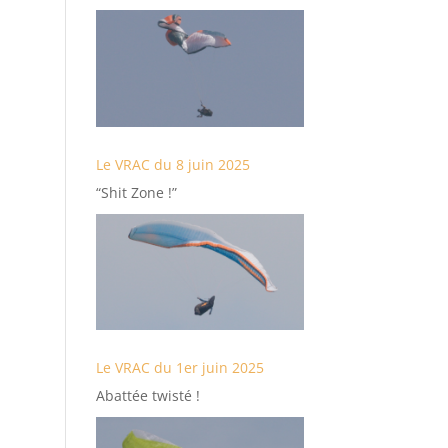
Le VRAC du 8 juin 2025
“Shit Zone !”
Le VRAC du 1er juin 2025
Abattée twisté !