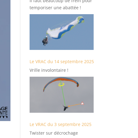
Il faut beaucoup de frein pour
temporiser une abattée !
Le VRAC du 14 septembre 2025
Vrille involontaire !
Le VRAC du 3 septembre 2025
Twister sur décrochage