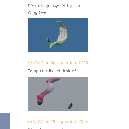
Décrochage asymétrique en
Wing-Over !
Le VRAC du 30 septembre 2025
Tempo tardive et timide !
n
Le VRAC du 19 septembre 2025