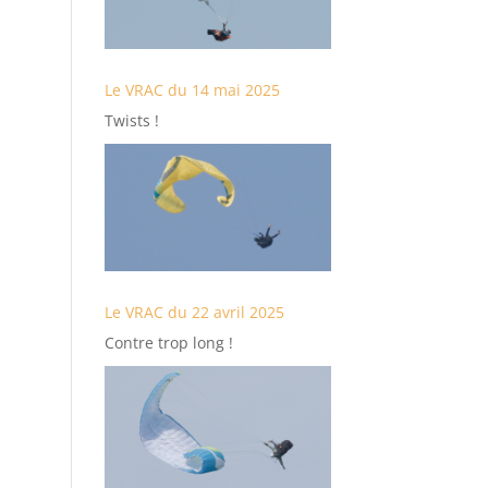
Le VRAC du 14 mai 2025
Twists !
Le VRAC du 22 avril 2025
Contre trop long !