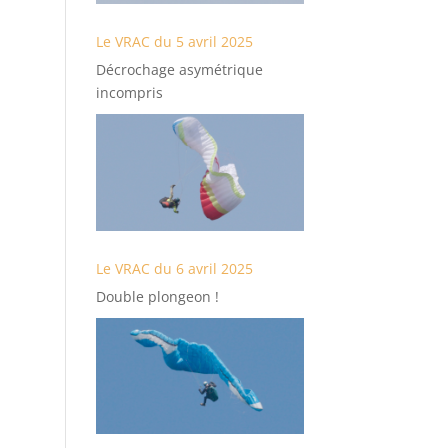
Le VRAC du 5 avril 2025
Décrochage asymétrique
incompris
Le VRAC du 6 avril 2025
Double plongeon !