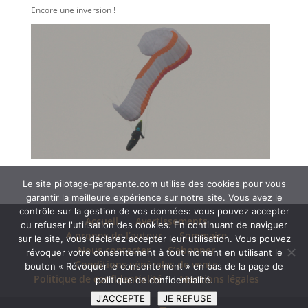
Encore une inversion !
Le site pilotage-parapente.com utilise des cookies pour vous
garantir la meilleure expérience sur notre site. Vous avez le
contrôle sur la gestion de vos données: vous pouvez accepter
Accueil
Avertissements
ou refuser l'utilisation des cookies. En continuant de naviguer
A propos de l’auteur
Sommaire
sur le site, vous déclarez accepter leur utilisation. Vous pouvez
Nous contacter
S’abonner
révoquer votre consentement à tout moment en utilisant le
Conditions générales de vente
bouton « Révoquer le consentement » en bas de la page de
Politique de confidentialité
Mentions légales
politique de confidentialité.
J'ACCEPTE
JE REFUSE