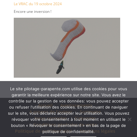
Le VRAC du 19 octobre 2024
Encore une inversion !
Le site pilotage-parapente.com utilise des cookies pour vous
garantir la meilleure expérience sur notre site. Vous avez le
contrôle sur la gestion de vos données: vous pouvez accepter
Accueil
Avertissements
ou refuser l'utilisation des cookies. En continuant de naviguer
A propos de l’auteur
Sommaire
sur le site, vous déclarez accepter leur utilisation. Vous pouvez
Nous contacter
S’abonner
révoquer votre consentement à tout moment en utilisant le
Conditions générales de vente
bouton « Révoquer le consentement » en bas de la page de
Politique de confidentialité
Mentions légales
politique de confidentialité.