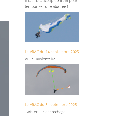
Il faut beaucoup de frein pour
temporiser une abattée !
Le VRAC du 14 septembre 2025
Vrille involontaire !
Le VRAC du 3 septembre 2025
Twister sur décrochage