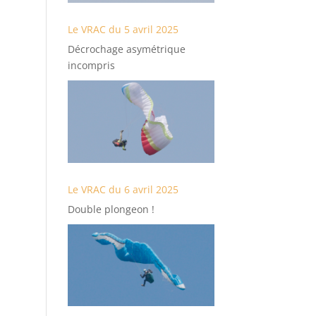
Le VRAC du 5 avril 2025
Décrochage asymétrique
incompris
Le VRAC du 6 avril 2025
Double plongeon !