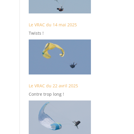
Le VRAC du 14 mai 2025
Twists !
Le VRAC du 22 avril 2025
Contre trop long !