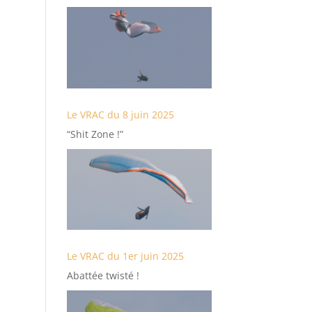
Le VRAC du 8 juin 2025
“Shit Zone !”
Le VRAC du 1er juin 2025
Abattée twisté !