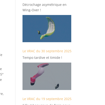
Décrochage asymétrique en
Wing-Over !
Le VRAC du 30 septembre 2025
de
Tempo tardive et timide !
de
45°
de
re,
Le VRAC du 19 septembre 2025