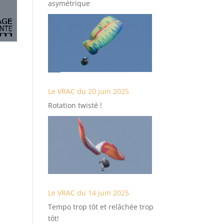
asymétrique
Le VRAC du 20 juin 2025
Rotation twisté !
Le VRAC du 14 juin 2025
Tempo trop tôt et relâchée trop
tôt!