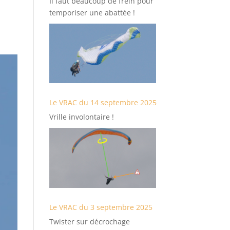
Il faut beaucoup de frein pour
temporiser une abattée !
Le VRAC du 14 septembre 2025
Vrille involontaire !
Le VRAC du 3 septembre 2025
Twister sur décrochage