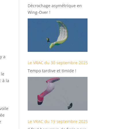
Décrochage asymétrique en
Wing-Over !
’y a
Le VRAC du 30 septembre 2025
Tempo tardive et timide !
 le
 à la
voile
tée
Le VRAC du 19 septembre 2025
e