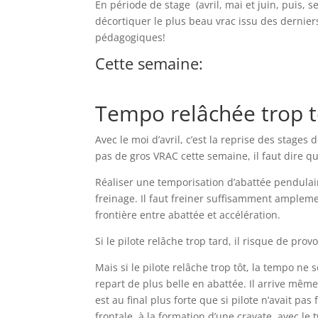
En période de stage (avril, mai et juin, puis,
décortiquer le plus beau vrac issu des dernie
pédagogiques!
Cette semaine:
Tempo relâchée trop t
Avec le moi d’avril, c’est la reprise des stages 
pas de gros VRAC cette semaine, il faut dire q
Réaliser une temporisation d’abattée pendulaire
freinage. Il faut freiner suffisamment ampleme
frontière entre abattée et accélération.
Si le pilote relâche trop tard, il risque de p
Mais si le pilote relâche trop tôt, la tempo ne s
repart de plus belle en abattée. Il arrive même
est au final plus forte que si pilote n’avait p
frontale, à la formation d’une cravate, avec le t