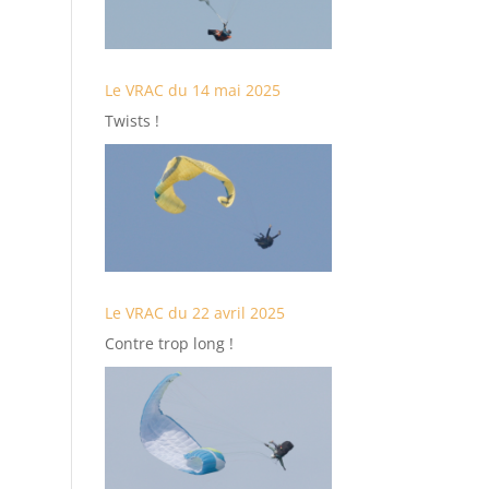
Le VRAC du 14 mai 2025
Twists !
Le VRAC du 22 avril 2025
Contre trop long !