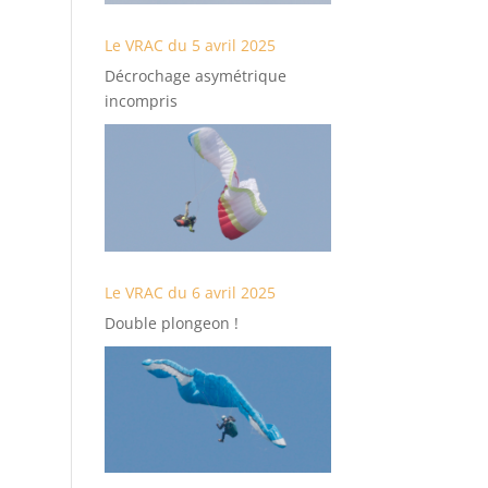
Le VRAC du 5 avril 2025
Décrochage asymétrique
incompris
Le VRAC du 6 avril 2025
Double plongeon !