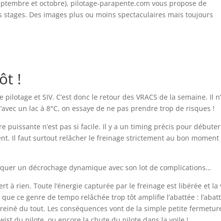
 septembre et octobre), pilotage-parapente.com vous propose de
rs stages. Des images plus ou moins spectaculaires mais toujours
ôt !
de pilotage et SIV. C’est donc le retour des VRACS de la semaine. Il n
u’avec un lac à 8°C, on essaye de ne pas prendre trop de risques !
 puissante n’est pas si facile. Il y a un timing précis pour débuter
nt. Il faut surtout relâcher le freinage strictement au bon moment :
rovoquer un décrochage dynamique avec son lot de complications…
ert à rien. Toute l’énergie capturée par le freinage est libérée et la 
 que ce genre de tempo relâchée trop tôt amplifie l’abattée : l’abat
as freiné du tout. Les conséquences vont de la simple petite fermetur
wist du pilote, ou encore la chute du pilote dans la voile !