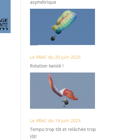
asymétrique
Le VRAC du 20 juin 2025
Rotation twisté !
Le VRAC du 14 juin 2025
Tempo trop tôt et relâchée trop
tôt!