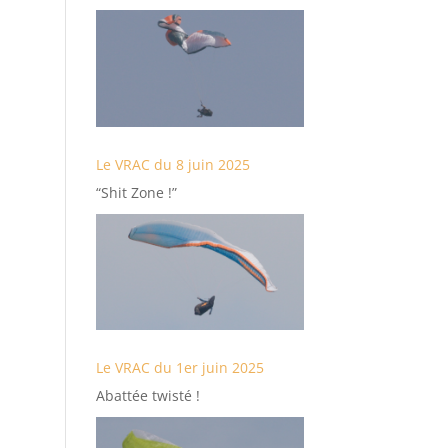
Le VRAC du 8 juin 2025
“Shit Zone !”
Le VRAC du 1er juin 2025
Abattée twisté !