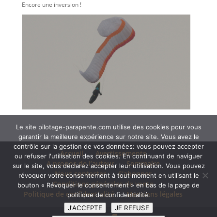
Encore une inversion !
Le site pilotage-parapente.com utilise des cookies pour vous
garantir la meilleure expérience sur notre site. Vous avez le
contrôle sur la gestion de vos données: vous pouvez accepter
Accueil
Avertissements
ou refuser l'utilisation des cookies. En continuant de naviguer
A propos de l’auteur
Sommaire
sur le site, vous déclarez accepter leur utilisation. Vous pouvez
Nous contacter
S’abonner
révoquer votre consentement à tout moment en utilisant le
Conditions générales de vente
bouton « Révoquer le consentement » en bas de la page de
Politique de confidentialité
Mentions légales
politique de confidentialité.
J'ACCEPTE
JE REFUSE