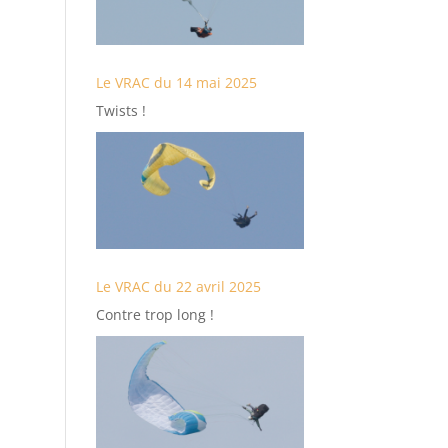
Le VRAC du 14 mai 2025
Twists !
Le VRAC du 22 avril 2025
Contre trop long !