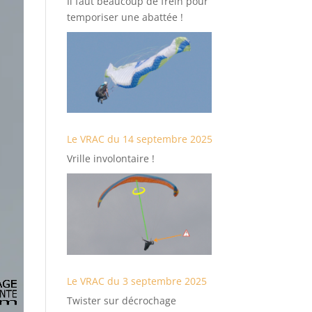
Il faut beaucoup de frein pour
temporiser une abattée !
Le VRAC du 14 septembre 2025
Vrille involontaire !
Le VRAC du 3 septembre 2025
Twister sur décrochage