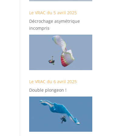
Le VRAC du 5 avril 2025
Décrochage asymétrique
incompris
Le VRAC du 6 avril 2025
Double plongeon !