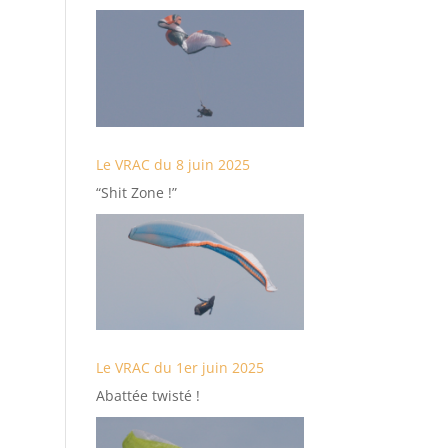
Le VRAC du 8 juin 2025
“Shit Zone !”
Le VRAC du 1er juin 2025
Abattée twisté !