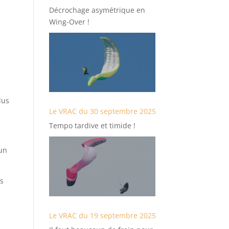
Décrochage asymétrique en
Wing-Over !
lus
Le VRAC du 30 septembre 2025
Tempo tardive et timide !
’un
es
Le VRAC du 19 septembre 2025