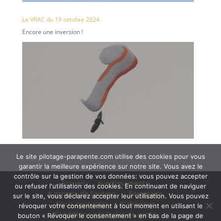
Le VRAC du 19 octobre 2024
Encore une inversion !
Le site pilotage-parapente.com utilise des cookies pour vous
garantir la meilleure expérience sur notre site. Vous avez le
contrôle sur la gestion de vos données: vous pouvez accepter
Accueil
Avertissements
ou refuser l'utilisation des cookies. En continuant de naviguer
A propos de l’auteur
Sommaire
sur le site, vous déclarez accepter leur utilisation. Vous pouvez
Nous contacter
S’abonner
révoquer votre consentement à tout moment en utilisant le
Conditions générales de vente
bouton « Révoquer le consentement » en bas de la page de