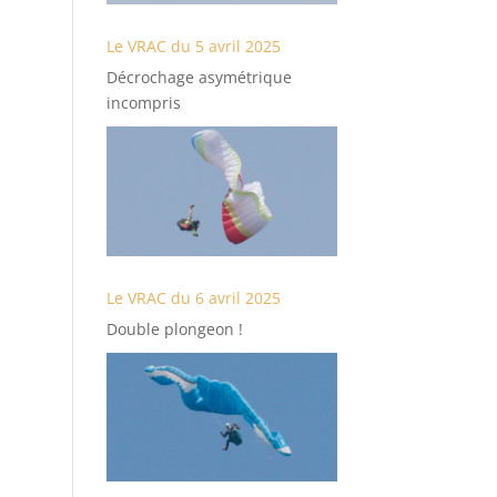
Le VRAC du 5 avril 2025
Décrochage asymétrique
incompris
Le VRAC du 6 avril 2025
Double plongeon !