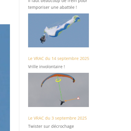
Il faut beaucoup de frein pour
temporiser une abattée !
Le VRAC du 14 septembre 2025
Vrille involontaire !
Le VRAC du 3 septembre 2025
Twister sur décrochage