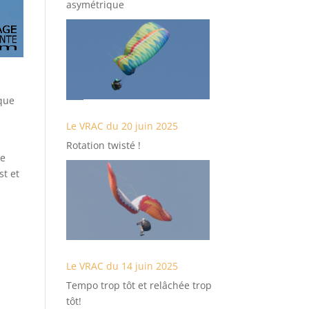
asymétrique
sque
Le VRAC du 20 juin 2025
Rotation twisté !
re
st et
Le VRAC du 14 juin 2025
Tempo trop tôt et relâchée trop
tôt!