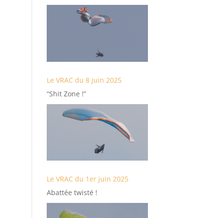
Le VRAC du 8 juin 2025
“Shit Zone !”
Le VRAC du 1er juin 2025
Abattée twisté !