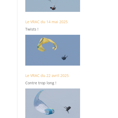
Le VRAC du 14 mai 2025
Twists !
Le VRAC du 22 avril 2025
Contre trop long !