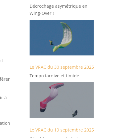
Décrochage asymétrique en
Wing-Over !
nt
Le VRAC du 30 septembre 2025
Tempo tardive et timide !
férer
ir à
ation
Le VRAC du 19 septembre 2025