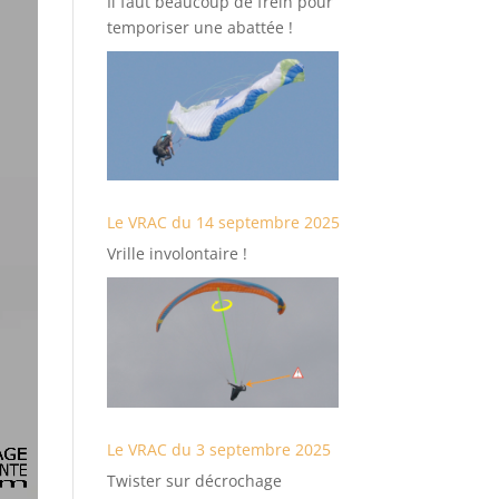
Il faut beaucoup de frein pour
temporiser une abattée !
Le VRAC du 14 septembre 2025
Vrille involontaire !
Le VRAC du 3 septembre 2025
Twister sur décrochage