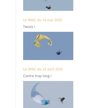
Le VRAC du 14 mai 2025
Twists !
Le VRAC du 22 avril 2025
Contre trop long !