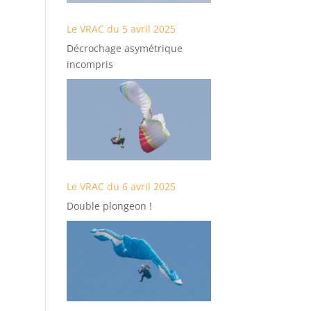
Le VRAC du 5 avril 2025
Décrochage asymétrique
incompris
Le VRAC du 6 avril 2025
Double plongeon !