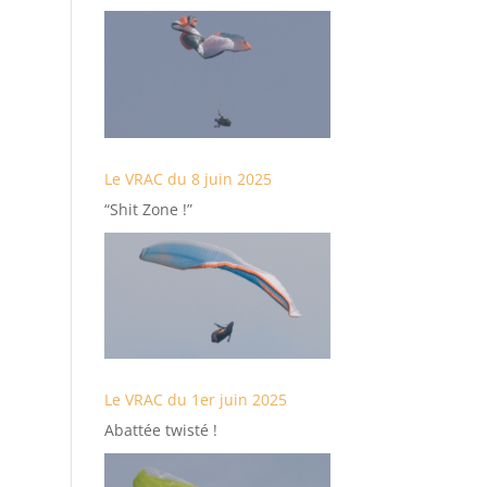
Le VRAC du 8 juin 2025
“Shit Zone !”
Le VRAC du 1er juin 2025
Abattée twisté !