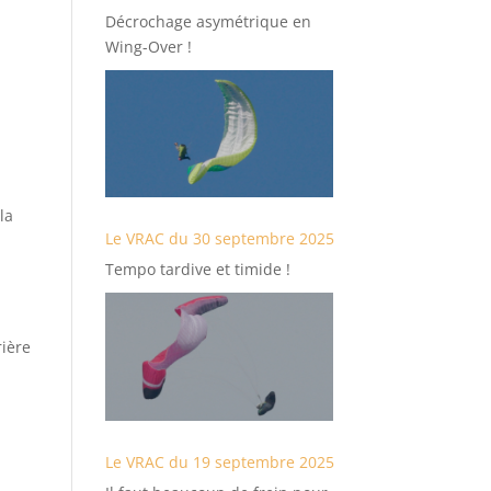
Décrochage asymétrique en
Wing-Over !
la
Le VRAC du 30 septembre 2025
Tempo tardive et timide !
rière
Le VRAC du 19 septembre 2025