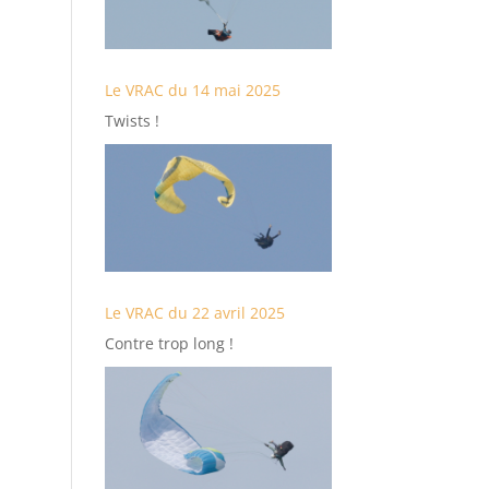
Le VRAC du 14 mai 2025
Twists !
Le VRAC du 22 avril 2025
Contre trop long !