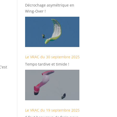
Décrochage asymétrique en
Wing-Over !
Le VRAC du 30 septembre 2025
Tempo tardive et timide !
C’est
Le VRAC du 19 septembre 2025